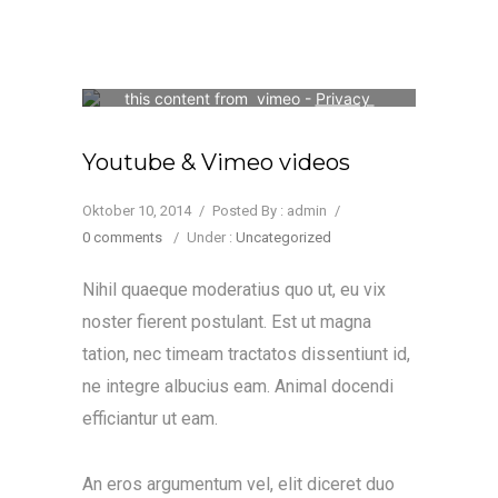
Your consent is required to display 
this content from  vimeo - 
Privacy 
Settings
Youtube & Vimeo videos
Oktober 10, 2014
/
Posted By : admin
/
0 comments
/
Under :
Uncategorized
Nihil quaeque moderatius quo ut, eu vix
noster fierent postulant. Est ut magna
tation, nec timeam tractatos dissentiunt id,
ne integre albucius eam. Animal docendi
efficiantur ut eam.
An eros argumentum vel, elit diceret duo